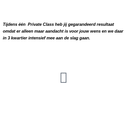
gebied van vrouwelijkheid, burlesque en/of sensualiteit.
Een private class van 3 kwartier kost €98,00
Tijdens één Private Class heb jij gegarandeerd resultaat
omdat er alleen maar aandacht is voor jouw wens en we daar
in 3 kwartier intensief mee aan de slag gaan.
Boek nu een PRIVATE CLASS voor
€98,00
Gebruik het formulier hieronder om je in te