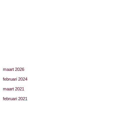
Ken jij deze vrouwen ook?
HOEWEL IK HEEL ERG VAN DANS HIELD KEEK IK
VROEGER TOCH VAKER DE KAT UIT DE BOOM.⁣
Recente reacties
Archieven
maart 2026
februari 2024
maart 2021
februari 2021
The Art of Burlesque
info@theartofburlesque.nl