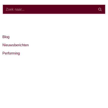
Categorieën
Blog
Nieuwsberichten
Performing
Recente berichten
Burlesque Empowerment: geen alter ego maar thuiskomen in
jezelf
Bezoek RTV Parkstad op 24 februari 2024
Word niet wie je wilt zijn. Ben wie je wilt worden!