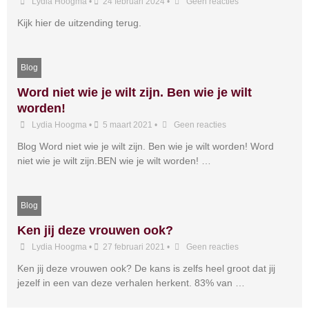
Lydia Hoogma
•
24 februari 2024
•
Geen reacties
Kijk hier de uitzending terug.
Blog
Word niet wie je wilt zijn. Ben wie je wilt
worden!
Lydia Hoogma
•
5 maart 2021
•
Geen reacties
Blog Word niet wie je wilt zijn. Ben wie je wilt worden! Word
niet wie je wilt zijn.BEN wie je wilt worden! …
Blog
Ken jij deze vrouwen ook?
Lydia Hoogma
•
27 februari 2021
•
Geen reacties
Ken jij deze vrouwen ook? De kans is zelfs heel groot dat jij
jezelf in een van deze verhalen herkent. 83% van …