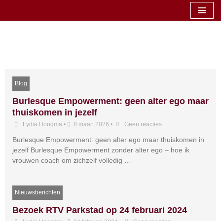
Ga
naar
Blog
de
inhoud
Blog
Burlesque Empowerment: geen alter ego maar
thuiskomen in jezelf
Lydia Hoogma
•
8 maart 2026
•
Geen reacties
Burlesque Empowerment: geen alter ego maar thuiskomen in
jezelf Burlesque Empowerment zonder alter ego – hoe ik
vrouwen coach om zichzelf volledig …
Nieuwsberichten
Bezoek RTV Parkstad op 24 februari 2024