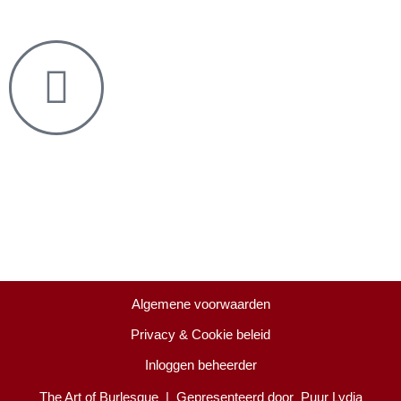
Burlesque school of the South
Creatief Centrum voor Groei, Ont-wikkeling en Bewust Zijn
Akerstraat 32
6466 HJ Kerkrade
Algemene voorwaarden
Privacy & Cookie beleid
Inloggen beheerder
The Art of Burlesque
| Gepresenteerd door
Puur Lydia