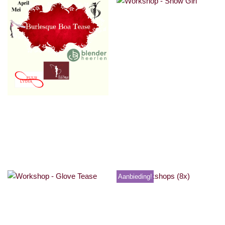
Workshop – Show
Girl
€
27,50
Workshop – Boa
Tease
€
27,50
Aanbieding!
Workshop – Glove
Alle workshops (8x)
Tease
€
225,00
€
175,00
€
27,50