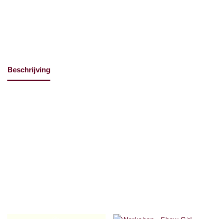
Categorie:
Workshops
Beschrijving
Beoordelingen (0)
Hiermee schrijf je je in voor de workshop Verbindende Dans op
22 mei 2024.
Tijdstip: 18.45 tot 20.00u
Locatie: Blender – Stationsplein 7 Heerlen
Gerelateerde producten